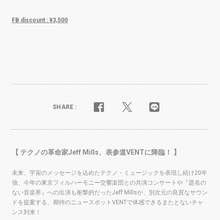
FB discount :
¥3,500
SHARE :
【 テクノの革命家Jeff Mills、表参道VENTに降臨！ 】
未来、宇宙のメッセージを込めたテクノ・ミュージックを表現し続け20年
強、今年の東京フィルハーモニー交響楽団との共演コンサートや『題名の
ない音楽界』への出演も衝撃的だったJeff Millsが、別次元の良質なサウン
ドを提案する、期待のニュースポットVENTで体感できるまたとないチャ
ンス到来！