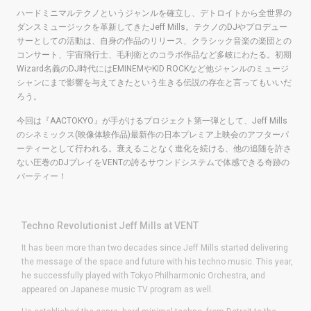
ハードミニマルテクノというジャンルを確立し、デトロイトから全世界の
ダンスミュージックを革新してきたJeff Mills。テクノのDJやプロデュー
サーとしての活動は、自身の作品のリリース、クラシック音楽の楽団との
コンサート、宇宙飛行士、毛利衛とのコラボ作品など多岐にわたる。初期
Wizard名義のDJ時代にはEMINEMやKID ROCKなど他ジャンルのミュージ
シャンにまで影響を与えてきたという生きる伝説の存在と言ってもいいだ
ろう。
今回は『AACTOKYO』が手がけるプロジェクト第一弾として、Jeff Mills
のシネミックス(映像体験作品)最新作の日本プレミア上映会のアフターパ
ーティーとして行われる。衰えることなく進化を続ける、他の追随を許さ
ない圧巻のDJプレイをVENTの誇るサウンドシステムで体感できる奇跡の
パーティー！
Techno Revolutionist Jeff Mills at VENT
It has been more than two decades since
Jeff Mills
started delivering
the message of the space and future with his techno music. This year,
he successfully played with Tokyo Philharmonic Orchestra, and
appeared on Japanese music TV program as well.