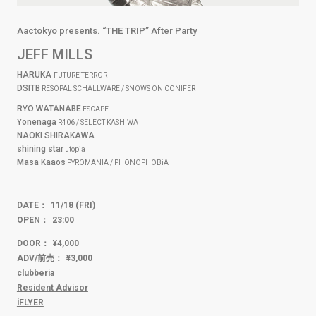
Aactokyo presents. “THE TRIP” After Party
JEFF MILLS
HARUKA
FUTURE TERROR
DSITB
RESOPAL SCHALLWARE / SNOWS ON CONIFER
RYO WATANABE
ESCAPE
Yonenaga
R406 / SELECT KASHIWA
NAOKI SHIRAKAWA
shining star
utopia
Masa Kaaos
PYROMANIA / PHONOPHOBiA
DATE：
11/18 (FRI)
OPEN：
23:00
DOOR：
¥4,000
ADV/前売：
¥3,000
clubberia
Resident Advisor
iFLYER