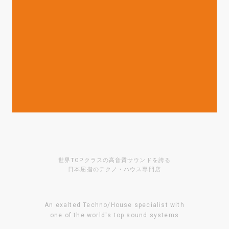
世界TOPクラスの高音質サウンドを誇る
日本屈指のテクノ・ハウス専門店
An exalted Techno/House specialist with
one of the world's top sound systems