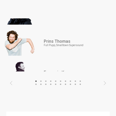
SCUBA
Hotflush
Prins Thomas
Full Pupp, Smalltown Supersound
Francois K.
deep space
1
2
3
4
5
6
7
8
9
10
11
12
13
14
15
16
17
18
19
20
Previous
Next
ATA
Robert Johnson