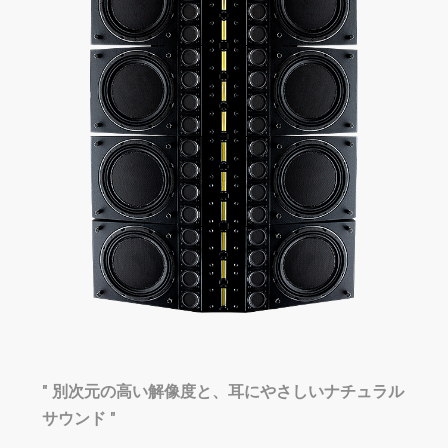
Talaboman
Henrik Schwarz
Sunday Music / Innervisions
Atom™️ -Live set-
from Chile
" 別次元の高い解像度と、耳にやさしいナチュラル
サウンド "
Matthew Dear