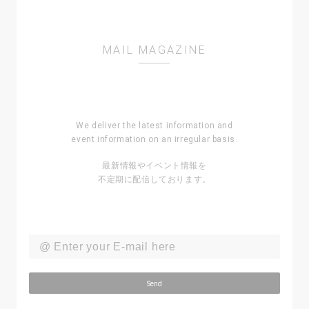
Alex Kassian
MAIL MAGAZINE
Dixon
Innervisons
We deliver the latest information and
event information
on an irregular basis.
Sebastian Mullaert & Wa Wu We
最新情報やイベント情報を
(LIVE)
All Night Long - 7h Live Set
不定期に配信しております。
Marco Shuttle
Send