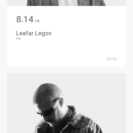
8.14
FRI
Leafar Legov
live
DETAIL