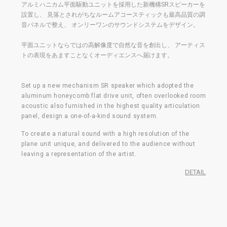
アルミハニカム平面駆動ユニットを採用した新機構SRスピーカーを
設置し、 見落とされがちなルームアコースティックも最高品質の調
音パネルで整え、 オンリーワンのサウンドシステムをデザイン。
平面ユニットならではの高解像度で自然な音を創出し、 アーティス
Detroit Swindle
トの表現をあますことなくオーディエンスへ届けます。
Set up a new mechanism SR speaker which adopted the
aluminum honeycomb flat drive unit, often overlooked room
Acid Pauli
acoustic also furnished in the highest quality articulation
Acidcase / Ouïe - Berlin
panel, design a one-of-a-kind sound system.
To create a natural sound with a high resolution of the
plane unit unique, and delivered to the audience without
leaving a representation of the artist.
Nick The Record
DETAIL