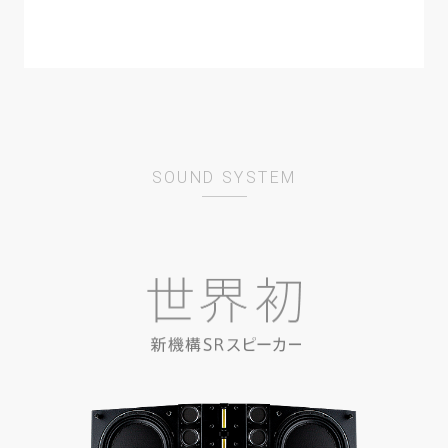
Gerd Janson
Running Back
DJ TENNIS
LIFE & DEATH
SOUND SYSTEM
ANTAL
RUSH HOUR
Chris Liebing